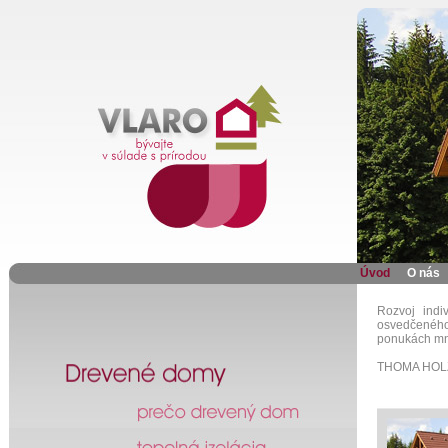
Úvod
O nás
Rozvoj indi
osvedčeného
ponukách mno
THOMA HOLZ10